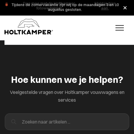
Doe mee met de Holtkamper
Meld je hier
Tijdens de zomervakantie zijn wij op de maandagen 3 en 10
fotowedstrijd!
aan.
augustus gesloten.
Hoe kunnen we je helpen?
Veelgestelde vragen over Holtkamper vouwwagens en
services