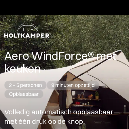
Aero WindForce® met
keuken
2 - 5 personen
9 minuten opzettijd
Opblaasbaar
Volledig automatisch opblaasbaar
met één druk op de knop