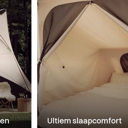
nen
Ultiem slaapcomfort