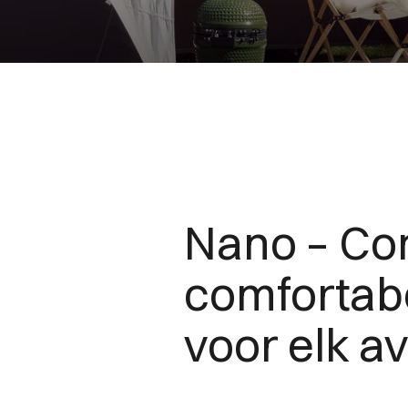
Nano – Co
comfortabe
voor elk a