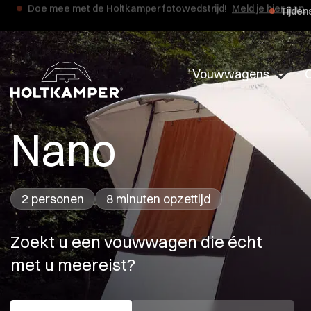
Tijden
Vouwwagens
O
Nano
2 personen
8 minuten opzettijd
Zoekt u een vouwwagen die écht
met u meereist?