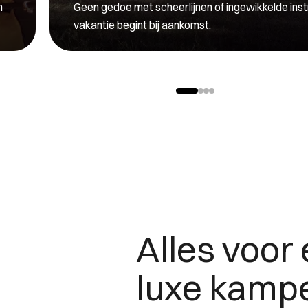
n
Geen gedoe met scheerlijnen of ingewikkelde inst
vakantie begint bij aankomst.
Alles voor
luxe kamp