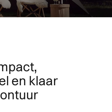
mpact,
l en klaar
vontuur