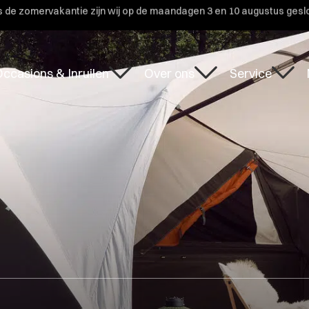
s de zomervakantie zijn wij op de maandagen 3 en 10 augustus gesl
ccasions & Inruilen
Over ons
Service