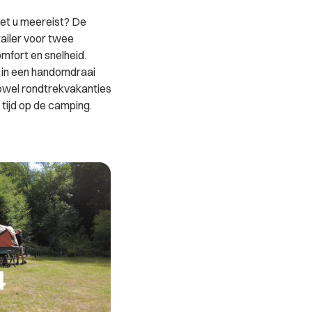
et u meereist? De
ailer voor twee
omfort en snelheid.
 in een handomdraai
zowel rondtrekvakanties
tijd op de camping.