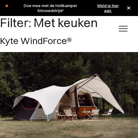
Tijdens de zomervakantie zijn wij op de maandagen 3 en 10
Doe mee met de Holtkamper
Meld je hier
augustus gesloten.
fotowedstrijd!
aan.
Filter:
Met keuken
Kyte WindForce®