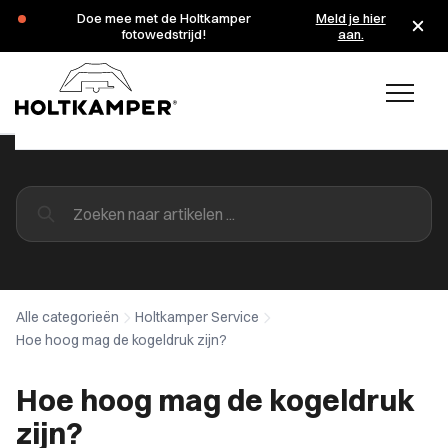
Doe mee met de Holtkamper
Meld je hier
fotowedstrijd!
aan.
Alle categorieën
Holtkamper Service
Hoe hoog mag de kogeldruk zijn?
Hoe hoog mag de kogeldruk
zijn?