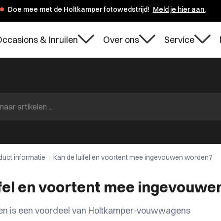
Doe mee met de Holtkamper fotowedstrijd!
Meld je hier aan.
ccasions & Inruilen
Over ons
Service
duct informatie
Kan de luifel en voortent mee ingevouwen worden?
ifel en voortent mee ingevouw
jk en is een voordeel van Holtkamper-vouwwagens