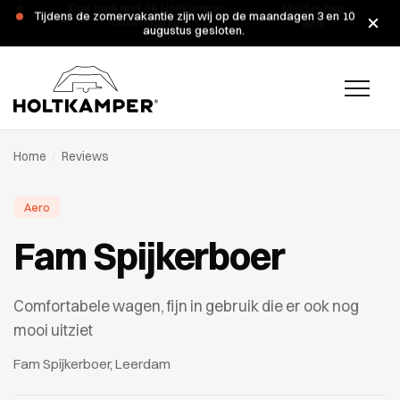
Doe mee met de Holtkamper
Meld je hier
Tijdens de zomervakantie zijn wij op de maandagen 3 en 10
fotowedstrijd!
aan.
augustus gesloten.
Home
/
Reviews
Aero
Fam Spijkerboer
Comfortabele wagen, fijn in gebruik die er ook nog
mooi uitziet
Fam Spijkerboer, Leerdam