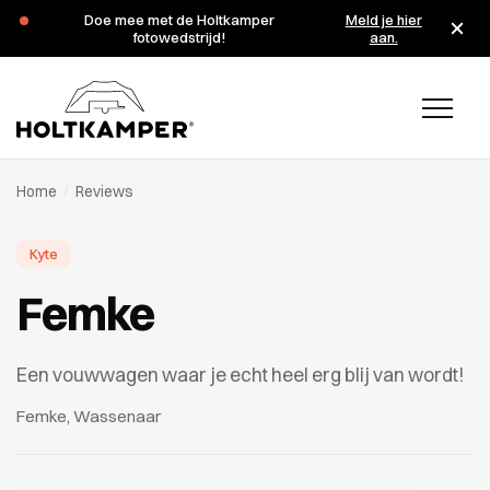
Doe mee met de Holtkamper
Meld je hier
fotowedstrijd!
aan.
Home
/
Reviews
Kyte
Femke
Een vouwwagen waar je echt heel erg blij van wordt!
Femke, Wassenaar