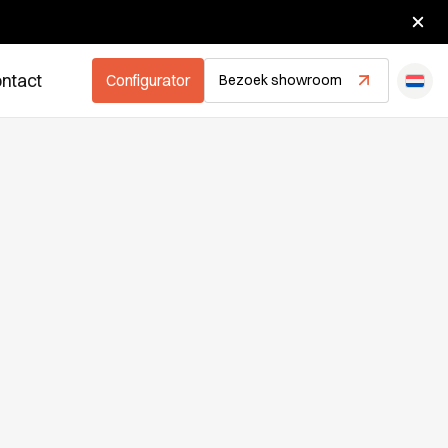
oten.
ntact
Configurator
Bezoek showroom