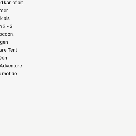
d kan of dit
zeer
k als
 2 – 3
Cocoon,
igen
ure Tent
 één
e Adventure
s met de