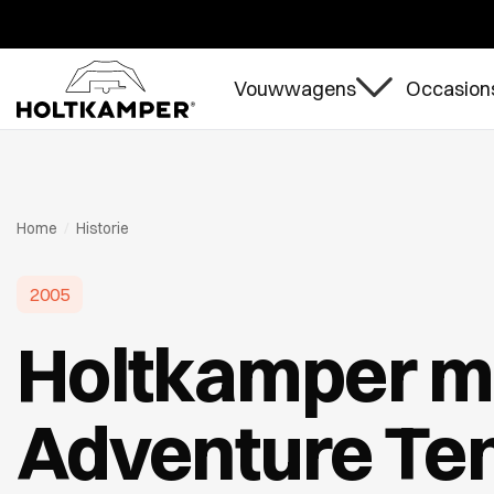
Tijden
Vouwwagens
Occasions
Home
/
Historie
2005
Holtkamper m
Adventure Te