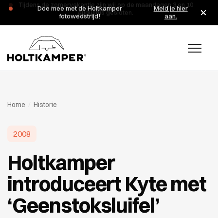
Tijdens de zomervakantie zijn wij op de maandagen 3 en 10
augustus gesloten.
Home
/
Historie
2008
Holtkamper
introduceert Kyte met
‘Geenstoksluifel’