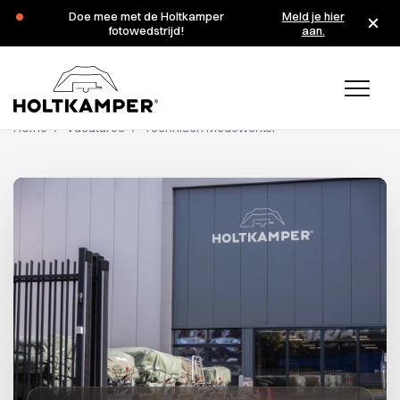
Doe mee met de Holtkamper
Meld je hier
Tijdens de zomervakantie zijn wij op de maandagen 3 en 10
fotowedstrijd!
aan.
augustus gesloten.
Home
/
Vacatures
/
Technisch Medewerker