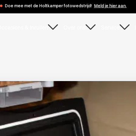
s de zomervakantie zijn wij op de maandagen 3 en 10 augustus gesl
ccasions & Inruilen
Over ons
Service