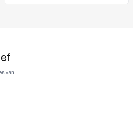
ief
es van