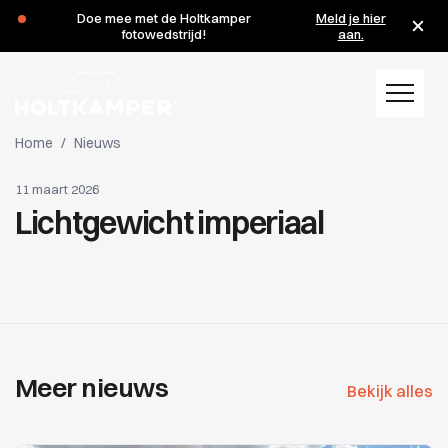
Tijdens de zomervakantie zijn wij op de maandagen 3 en 10
Doe mee met de Holtkamper
Meld je hier
augustus gesloten.
fotowedstrijd!
aan.
Home
/
Nieuws
11 maart 2026
Lichtgewicht imperiaal
Meer nieuws
Bekijk alles