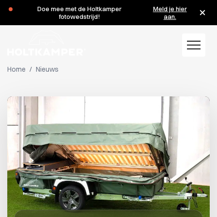
Tijdens de zomervakantie zijn wij op de maandagen 3 en 10
augustus gesloten.
Home
/
Nieuws