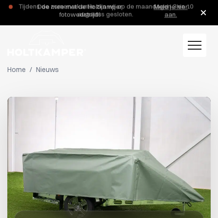
Tijdens de zomervakantie zijn wij op de maandagen 3 en 10
augustus gesloten.
Home
/
Nieuws