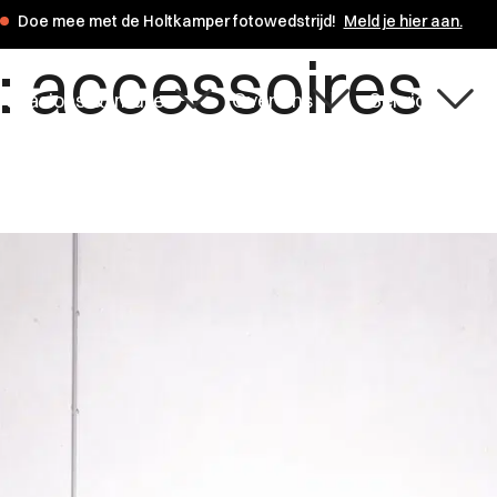
s de zomervakantie zijn wij op de maandagen 3 en 10 augustus gesl
:
accessoires
ccasions & Inruilen
Over ons
Service